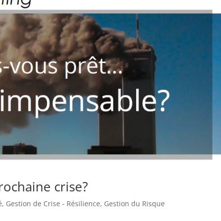
rochaine crise?
é
,
Gestion de Crise - Résilience
,
Gestion du Risque