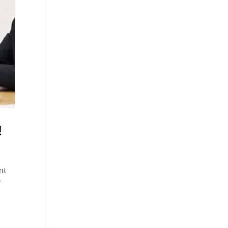
!
nt
r