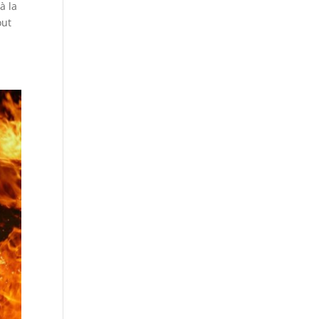
à la
out