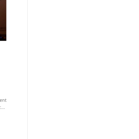
ment
...