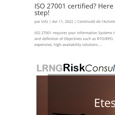
ISO 27001 certified? Here
step!
par
Info
|
Avr 11, 2022
|
Continuité de l'Activit
ISO 27001 requires your Information Systems t
and definition of Objectives such as RTO/RPO, 
expensive, high-availability solutions....