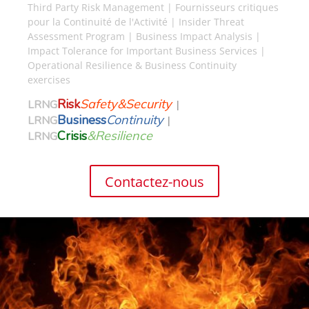
Third Party Risk Management | Fournisseurs critiques
pour la Continuité de l'Activité | Insider Threat
Assessment Program |
Business Impact Analysis |
Impact Tolerance for Important Business Services |
Operational Resilience & Business Continuity
exercises
Risk
Safety&Security
LRNG
|
Business
Continuity
LRNG
|
Crisis
&Resilience
LRNG
Contactez-nous