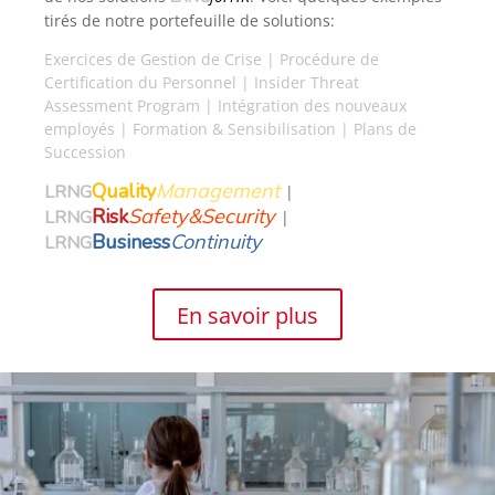
tirés de notre portefeuille de solutions:
Exercices de Gestion de Crise | Procédure de
Certification du Personnel | Insider Threat
Assessment Program | Intégration des nouveaux
employés | Formation & Sensibilisation | Plans de
Succession
Quality
Management
LRNG
|
Risk
Safety&Security
LRNG
|
Business
Continuity
LRNG
En savoir plus