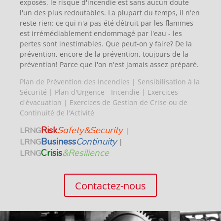
exposés, le risque d'incendie est sans aucun doute
l'un des plus redoutables. La plupart du temps, il n'en
reste rien: ce qui n'a pas été détruit par les flammes
est irrémédiablement endommagé par l'eau - les
pertes sont inestimables. Que peut-on y faire? De la
prévention, encore de la prévention, toujours de la
prévention! Parce que l'on n'est jamais assez préparé.
Plan de Prévention des Incendies | Sensibilisation à la
Sécurité | Plan d'Urgence - Incendie | Exercices
d'évacuation
| Exercices de Gestion de Crise ou de
Continuité de l'Activité
Risk
Safety&Security
LRNG
|
Business
Continuity
LRNG
|
Crisis
&Resilience
LRNG
Contactez-nous