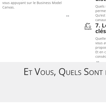
logis
vous appuyant sur le Business Model
Quels 
des p
Canvas.
Canvas
permet
distr
↔
Le Business Model
Qu’est
distr
canaux
dével
↔
7. 
Crocs
clé
reten
certa
Quelle
priva
vous a
pend
propos
et pe
Et en c
Eyjaf
consé
En 20
↔
Et Vous, Quels Sont 