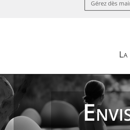
Gérez dès main
La
Envi