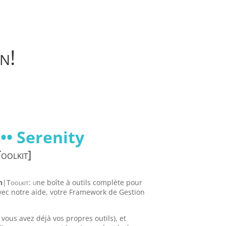
n!
•• Serenity
oolkit]
n
|
Toolkit: u
ne boîte à outils complète pour
ec notre aide, votre Framework de Gestion
i vous avez déjà vos propres outils), et