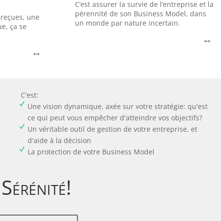
.
ir, ces
terrifiée.
C’est assurer la survie de l’entreprise et la
La direction est fascinée… mais aussi
pérennité de son Business Model, dans
 reçues, une
un monde par nature incertain.
e, ça se
l a été une
numérique.
trophe pour
Kodak, crée le premier appareil photo
↔
En 1975, Steven Sasson, ingénieur chez
↔
ait Zoom
Kodak, un cas d'école
niste
C'est:
N
Une vision dynamique, axée sur votre stratégie: qu'est
ce qui peut vous empêcher d'atteindre vos objectifs?
N
Un véritable outil de gestion de votre entreprise, et
d'aide à la décision
N
La protection de votre Business Model
Sérénité!