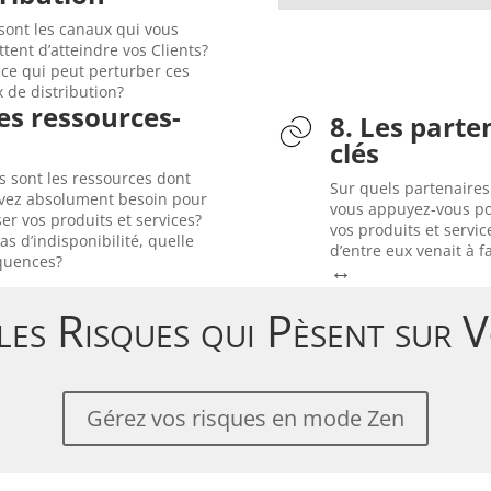
tiques importants, ce qui a
sont les canaux qui vous
roblèmes financiers et
tent d’atteindre vos Clients?
ibuteur japonais a connu
 ce qui peut perturber ces
ibuteur tiers. En 2007, le
 de distribution?
oppé au Japon via un
Les ressources-
 s’était fortement
8. Les parte
s
us à l’étranger
clés
2005!
ins de leurs employés-clés,
faillite (U.S. Chapte
s sont les ressources dont
nt des entreprises de
Sur quels partenaires
détachées, en procé
vez absolument besoin pour
ant plusieurs semaines…
vous appuyez-vous po
fournisseurs critiqu
er vos produits et services?
rturbe le transport aérien
vos produits et service
contraint de rachete
as d’indisponibilité, quelle
jallajökull entre en éruption
d’entre eux venait à f
En 2009, General Mot
quences?
10, le volcan islandais
↔
les Risques qui Pèsent sur 
Gérez vos risques en mode Zen