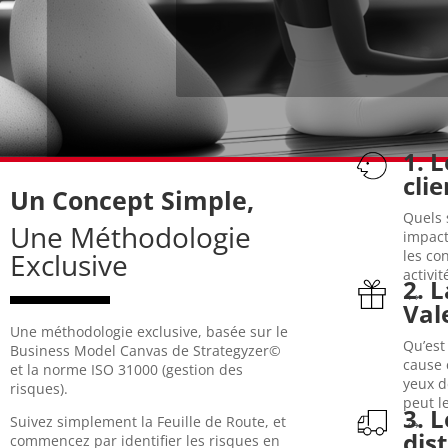
1. 
comma
clie
subit
défaut (bloc 8)?
Un Concept Simple,
30% a
un fournisseur critique nous faisait
Quels 
Mais,
Une Méthodologie
clientèle (bloc 1)? Que se passerait-il si
impact
pas d
ce qui peut impacter nos segments de
les co
Arcel
Exclusive
modèle de gestion des risques: qu’est
activit
semi-
2. 
Sur chacun des blocs, on applique le
↔
En 20
de vo
Val
Alors
blocs.
Une méthodologie exclusive, basée sur le
entre
économique de l’entreprise, divisé en 9
Qu’est
Business Model Canvas de Strategyzer©
propo
représentation graphique du modèle
cause 
et la norme ISO 31000 (gestion des
ces s
Le Business Model Canvas, c’est la
yeux d
risques).
… les
peut l
Model Canvas de Strategyzer©
3. 
Netfl
↔
vente
Suivez simplement la Feuille de Route, et
Au cœur de la méthode: le Business
dis
entra
commencez par identifier les risques en