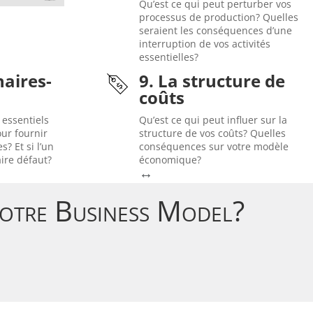
Qu’est ce qui peut perturber vos
ou tout au moins gravement
processus de production? Quelles
entreprises sont interrompues,
seraient les conséquences d’une
Les opérations de nombreuses
interruption de vos activités
région de Valence, en Espagne.
essentielles?
exceptionnelles affectent la
↔
En 2024, des inondations
naires-
9. La structure de
égales par ailleurs!
coûts
également… toutes choses
r 11) depuis…
entreprises consommatrices
 essentiels
Qu’est ce qui peut influer sur la
dure de
s’envolent, les coûts pour les
ur fournir
structure de vos coûts? Quelles
es de pièces
Europe. Les prix de l’énergie
s? Et si l’un
conséquences sur votre modèle
r un de ses
un blackout généralisé en
aire défaut?
économique?
ors se voit
guerre en Ukraine font craindre
↔
En 2022, le déclenchement de la
Votre Business Model?