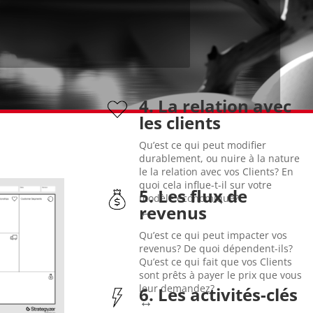
4. La relation avec
avantageux…
les clients
à la clé des prix bien plus
des bagages aux bornes…). Avec
Qu’est ce qui peut modifier
enregistrement en ligne, dépôt
durablement, ou nuire à la nature
self-service (billeterie en ligne,
le la relation avec vos Clients? En
gamme personnalisé à un quasi
quoi cela influe-t-il sur votre
5. Les flux de
passagers: de service haut-de-
modèle économique?
ses revenus réduits à néant
EasyJet a réinventé la relation
revenus
↔
marché de WinZip s’est effondré,
fonctionnalité dans Windows. Le
Qu’est ce qui peut impacter vos
a intégré gratuitement cette
revenus? De quoi dépendent-ils?
des fichiers. Dès 2001, Microsoft
Qu’est ce qui fait que vos Clients
incontournable pour compresser
sont prêts à payer le prix que vous
WinZip était un utilitaire payant
leur demandez?
6. Les activités-clés
relèveront pas.
Dans les années 1990–2000,
↔
perturbées. Certaines ne s’en