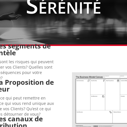
Sérénité
Les segments de
ndes d’acier de leur part.
ntèle
 une baisse importante des
u secteur automobile, elle
sont les risques qui peuvent
 exposée à hauteur de 20-
er vos Clients? Quelles sont
irectement concernée.
nséquences pour votre
or-Mittal, qui pourtant n’est
é?
conducteurs affecte
La Proposition de
21, la pénurie mondiale de
tre secteur d’activité?
eur
, qui sera le prochain Uber
prises traditionnelles.
 ce qui peut remettre en
sition de valeur des
ce qui vous rend unique aux
ociétés qui ont bousculé la
e vos Clients? Qu’est ce qui
 exemples sont légions de
es détourner de vous?
Les canaux de
ix, Uber, Spotify, Nespresso,
s dans la région.
tribution
îné une chute brutale des