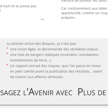
mesure de pouvoir les saisir
Encore faut-il savoir les sais
 ça étrange?
tout ne se passe pas
Car contrairement aux idées
opportunité pour d’autres.
rie de semi-conducteurs,
!
opportunité, comme un risqu
bon nombre d’entreprises, i
ise sidérurgique impactée
prépare…
↔
Si le Covid a été une catas
avant le Covid?
-Mittal
Sincèrement, qui connaiss
tre exemple:
Zoom, l'opportu
La Gestion Active des Risques, ça n'est pas:
M
Une vision figée, et déconnectée des véritables enjeux
M
Une liste de dangers statiques (incendies, inondations,
tremblements de terre...)
M
Un rapport annuel des risques, que l'on passe en revue
en petit comité avant la publication des résultats... avant
de revenir aux affaires sérieuses
sagez l’Avenir avec Plus de 