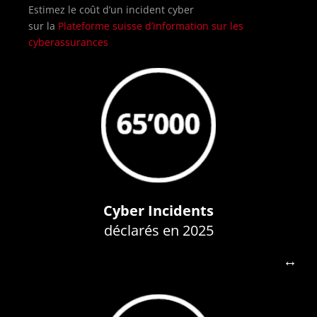
Estimez le coût d’un incident cyber
sur la
Plateforme suisse d’information sur les
cyberassurances
Sources:
Office Fédéral de la Cybersécurité,
Cyberstudie.ch
années
victime d’une cyberattaque grave au cours des 3 dernières
En 2025, 1 entreprise (PME) sur 25 a déclaré avoir été
réalité!
Cyber Incidents
65’000 incidents déclarés… et sans doute bien plus en
déclarés en 2025
↔
Une menace réelle