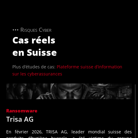
••• Risques Cyber
Cas réels
en Suisse
Plus d’études de cas:
Plateforme suisse d’information
sur les cyberassurances
Journal
Ransomware
La Suisse, 4e pays le plus touché par les ransomwares:
ICT
Trisa AG
Lire plus:
Cyberversicherung.ch
et exfiltré environ 1 teraoctet de données
En février 2026, TRISA AG, leader mondial suisse des