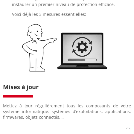
instaurer un premier niveau de protection efficace.
Voici déjà les 3 mesures essentielles:
Téléchargez notre fiche-conseil
Le secret de la réussite:
Discipline et régularité
les mises à jour
• Planifiez un rendez-vous régulier (par ex. mensuel) pour effectuer
>> Messagerie, accès distants, serveurs, outils cloud…
Mises à jour
• Priorisez ce qui est exposé
>> Systèmes d’exploitation, logiciels, antivirus, navigateurs…
• Activez les mises à jour automatiques
• Etablissez la liste de vos systèmes avec leur numéro de version
Mettez à jour régulièrement tous les composants de votre
système informatique: systèmes d’exploitations, applications,
Comment faire?
firmwares, objets connectés,…
↔
Mise à jour