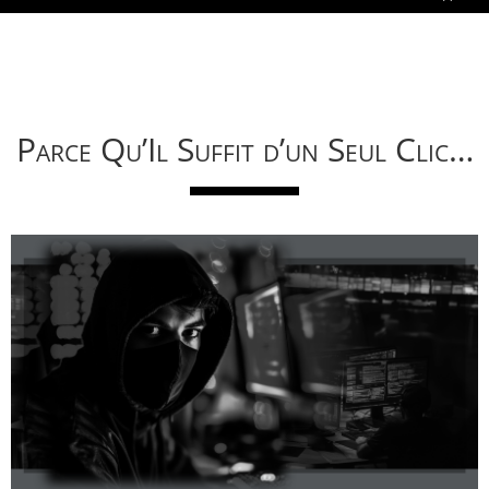
Parce Qu’Il Suffit d’un Seul Clic…
Téléchargez notre fiche-conseil
Comment se protéger? Comment réagir?
⚠ Messages d’alerte ou demande de rançon
⚠ Fichiers qui disparaissent ou changent d’extension (.locked)
⚠ Ordinateur soudainement lent ou comportement anormal
⚠ E-mails inattendus ou urgents, avec pièce jointe suspecte
Signaux d’alerte: