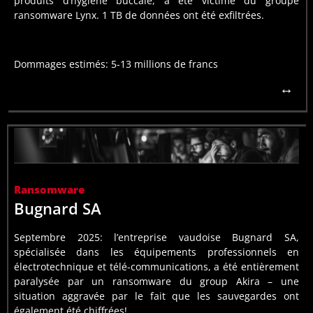
produits d’hygiène buccale, a été victime du groupe
informatique de l’entreprise, chiffré des systèmes critiques
ransomware Lynx. 1 TB de données ont été exfiltrées.
le groupe Lynx. Les attaquants ont pénétré l’infrastructure
Lucerne), a été victime d’une attaque ransomware ciblée par
Debut février 2026, TRISA AG, basée a Triengen (canton de
Dommages estimés: 5-13 millions de francs
↔
Trisa AG
Le groupe Akira:
Cyberversicherung.ch
Lire plus:
ICT journal,
Tribune de Genève
Ransomware
450’000.–, a ensuite été ramenée à CHF 200’000.–
Bugnard SA
plus inxtricable. La rançon, initialement fixée à CHF
chiffrement des sauvegardes a rendu la situation encore
Septembre 2025: l’entreprise vaudoise Bugnard SA,
rendant la conduite de l’exploitation impossible. Le
spécialisée dans les équipements professionnels en
infrastructure informatique a été entièrement chiffrée,
électrotechnique et télé-communications, a été entièrement
dû faire face à une cyberattaque de grande ampleur. Son
paralysée par un ransomware du group Akira – une
situation aggravée par le fait que les sauvegardes ont
Le 24 septembre 2025, l’entreprise vaudoise Bugnard SA a
également été chiffrées!