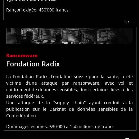
Rançon exigée: 450’000 francs
Bugnard SA
↔
Journal
Lire plus:
Cyberversicherung.ch,
Administration Fédérale,
ICT
Ransomware
mandats auprès de Radix
Fondation Radix
sensibles de la Confédération stockés dans le cadre de
des données confidentielles — y compris des documents
La Fondation Radix, Fondation suisse pour la santé, a été
attaquants ont chiffré les systèmes de la fondation et exfiltre
victime d’une attaque par ransomware, avec vol et
d’une attaque ransomware par le groupe Sarcoma. Les
chiffrement de données sensibles, dont certaines liées à des
dans la promotion de la santé et la prévention, a été victime
services fédéraux.
Une attaque de la “supply chain” ayant conduit à la
En juin 2025, la Fondation Radix, une fondation suisse active
publication sur le Darknet de données sensibles de la
Confédération
Fondation Radix
Dommages estimés: 630’000 à 1.4 millions de francs
↔